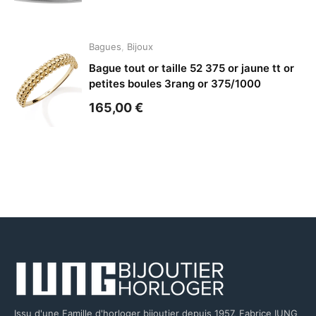
Bagues
,
Bijoux
Bague tout or taille 52 375 or jaune tt or
petites boules 3rang or 375/1000
165,00
€
Issu d'une Famille d'horloger bijoutier depuis 1957, Fabrice IUNG