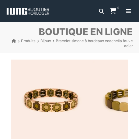
0
BOUTIQUE EN LIGNE
Produits
Bijoux
Bracelet simone à bordeaux coachella fauve
acier