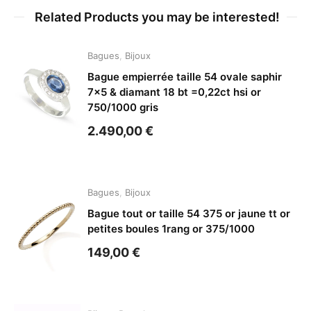
Related Products you may be interested!
Bagues
,
Bijoux
Bague empierrée taille 54 ovale saphir
7×5 & diamant 18 bt =0,22ct hsi or
750/1000 gris
2.490,00
€
Bagues
,
Bijoux
Bague tout or taille 54 375 or jaune tt or
petites boules 1rang or 375/1000
149,00
€