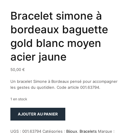
Bracelet simone à
bordeaux baguette
gold blanc moyen
acier jaune
50,00
€
Un bracelet Simone à Bordeaux pensé pour accompagner
les gestes du quotidien. Code article 001.63794.
1 en stock
quantité
AJOUTER AU PANIER
de
Bracelet
simone
UGS :
001.63794
Catégories :
Bijoux
,
Bracelets
Marque :