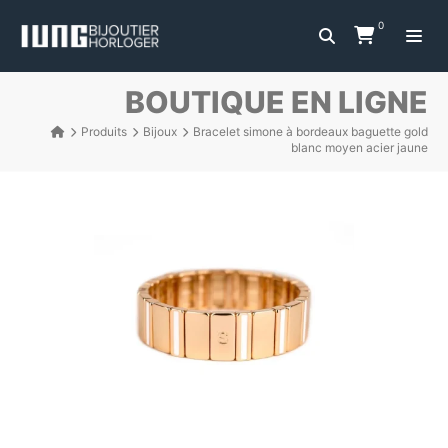
0
BOUTIQUE EN LIGNE
Produits
Bijoux
Bracelet simone à bordeaux baguette gold
blanc moyen acier jaune