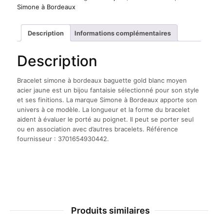
à
Simone à Bordeaux
bordeaux
baguette
gold
Description
Informations complémentaires
blanc
moyen
Description
acier
jaune
Bracelet simone à bordeaux baguette gold blanc moyen
acier jaune est un bijou fantaisie sélectionné pour son style
et ses finitions. La marque Simone à Bordeaux apporte son
univers à ce modèle. La longueur et la forme du bracelet
aident à évaluer le porté au poignet. Il peut se porter seul
ou en association avec d’autres bracelets. Référence
fournisseur : 3701654930442.
Produits similaires