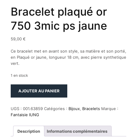
Bracelet plaqué or
750 3mic ps jaune
59,00
€
Ce bracelet met en avant son style, sa matière et son porté,
en Plaqué or jaune, longueur 18 cm, avec pierre synthetique
vert.
1 en stock
quantité
AJOUTER AU PANIER
de
Bracelet
plaqué
UGS :
001.63859
Catégories :
Bijoux
,
Bracelets
Marque :
or
Fantaisie IUNG
750
3mic
ps
Description
Informations complémentaires
jaune