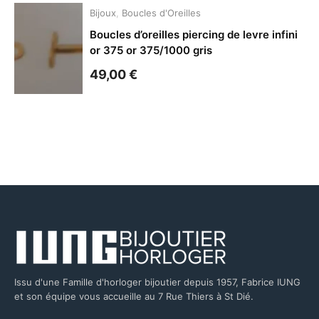
Bijoux
,
Boucles d'Oreilles
Boucles d’oreilles piercing de levre infini
or 375 or 375/1000 gris
49,00
€
Issu d'une Famille d'horloger bijoutier depuis 1957, Fabrice IUNG
et son équipe vous accueille au 7 Rue Thiers à St Dié.