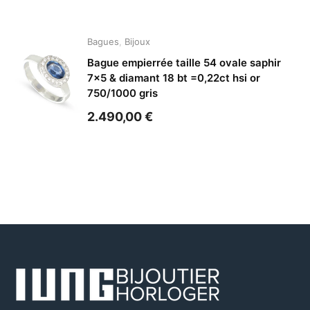
Bagues
,
Bijoux
Bague empierrée taille 54 ovale saphir
7×5 & diamant 18 bt =0,22ct hsi or
750/1000 gris
2.490,00
€