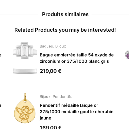
Produits similaires
Related Products you may be interested!
Bagues
,
Bijoux
e
Bague empierrée taille 54 oxyde de
zirconium or 375/1000 blanc gris
219,00
€
Bijoux
,
Pendentifs
e
Pendentif médaille laïque or
375/1000 medaille goutte cherubin
jaune
169,00
€