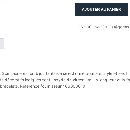
quantité
AJOUTER AU PANIER
de
Bracelet
plaque.
UGS :
001.64239
Catégories
or
3m
9
oxydes
de
zirconium
16
cm jaune est un bijou fantaisie sélectionné pour son style et ses fin
et
s décoratifs indiqués sont : oxyde de zirconium. La longueur et la for
3cm
s bracelets. Référence fournisseur : 66300019.
jaune