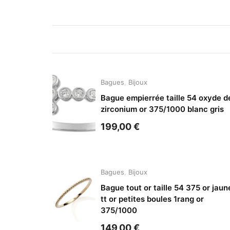
Bagues
,
Bijoux
Bague empierrée taille 54 oxyde d
zirconium or 375/1000 blanc gris
199,00
€
Bagues
,
Bijoux
Bague tout or taille 54 375 or jaun
tt or petites boules 1rang or
375/1000
149,00
€