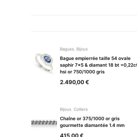
Bagues
,
Bijoux
Bague empierrée taille 54 ovale
saphir 7×5 & diamant 18 bt =0,22c
hsi or 750/1000 gris
2.490,00
€
Bijoux
,
Colliers
Chaîne or 375/1000 or gris
gourmette diamantée 1.4 mm
415,00
€