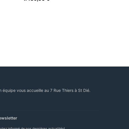
n équipe vous accueille au 7 Rue Thiers à St Dié.
ewsletter
stez informé de nos dernières actualités!