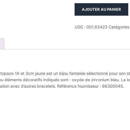
quantité
AJOUTER AU PANIER
de
Bracelet
plaque.
UGS :
001.63423
Catégories
or
3m
7
oxydes
de
zirconium
bleu
opaze 16 et 3cm jaune est un bijou fantaisie sélectionné pour son sty
topaze
ou éléments décoratifs indiqués sont : oxyde de zirconium bleu. La lo
16
ciation avec d’autres bracelets. Référence fournisseur : 66300045.
et
3cm
jaune