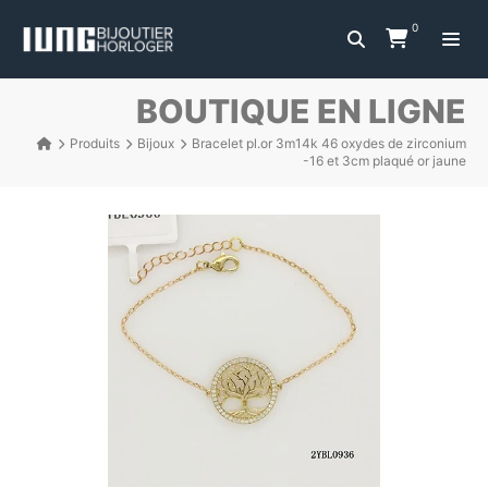
0
BOUTIQUE EN LIGNE
Produits
Bijoux
Bracelet pl.or 3m14k 46 oxydes de zirconium
-16 et 3cm plaqué or jaune