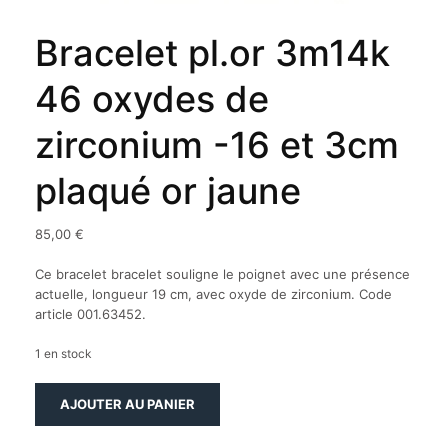
Bracelet pl.or 3m14k
46 oxydes de
zirconium -16 et 3cm
plaqué or jaune
85,00
€
Ce bracelet bracelet souligne le poignet avec une présence
actuelle, longueur 19 cm, avec oxyde de zirconium. Code
article 001.63452.
1 en stock
quantité
AJOUTER AU PANIER
de
Bracelet