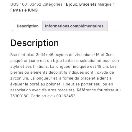
pl.or
UGS :
001.63452
Catégories :
Bijoux
,
Bracelets
Marque :
3m14k
Fantaisie IUNG
46
oxydes
de
Description
Informations complémentaires
zirconium
-16
Description
et
3cm
plaqué
Bracelet pl.or 3m14k 46 oxydes de zirconium -16 et 3cm
or
plaqué or jaune est un bijou fantaisie sélectionné pour son
jaune
style et ses finitions. La longueur indiquée est 19 cm. Les
pierres ou éléments décoratifs indiqués sont : oxyde de
zirconium. La longueur et la forme du bracelet aident à
évaluer le porté au poignet. Il peut se porter seul ou en
association avec d’autres bracelets. Référence fournisseur :
76300180. Code article : 001.63452.