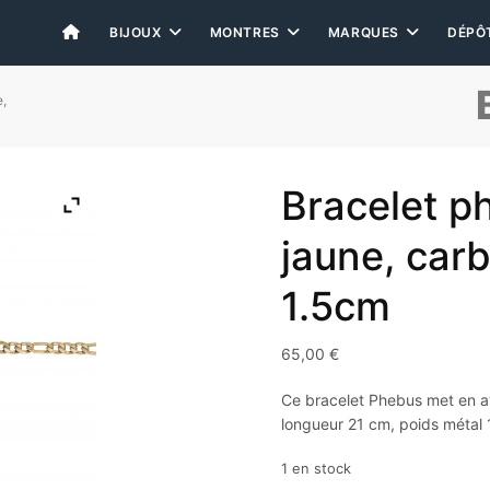
BIJOUX
MONTRES
MARQUES
DÉPÔ
e,
Bracelet p
jaune, carb
1.5cm
65,00
€
Ce bracelet Phebus met en ava
longueur 21 cm, poids métal 
1 en stock