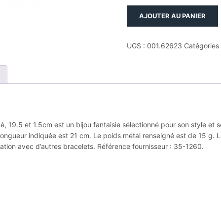
quantité
AJOUTER AU PANIER
de
Bracelet
phebus
UGS :
001.62623
Catégories
acier
316l
pvd
jaune,
carbone
forgé,
19.5
, 19.5 et 1.5cm est un bijou fantaisie sélectionné pour son style et 
et
longueur indiquée est 21 cm. Le poids métal renseigné est de 15 g. La
1.5cm
iation avec d’autres bracelets. Référence fournisseur : 35-1260.