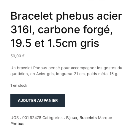
Bracelet phebus acier
316l, carbone forgé,
19.5 et 1.5cm gris
59,00
€
Un bracelet Phebus pensé pour accompagner les gestes du
quotidien, en Acier gris, longueur 21 cm, poids métal 15 g.
1 en stock
quantité
AJOUTER AU PANIER
de
Bracelet
phebus
UGS :
001.62478
Catégories :
Bijoux
,
Bracelets
Marque :
acier
Phebus
316l,
carbone