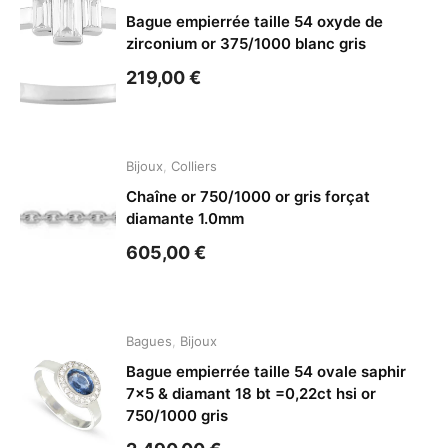
Bague empierrée taille 54 oxyde de
zirconium or 375/1000 blanc gris
219,00
€
Bijoux
,
Colliers
Chaîne or 750/1000 or gris forçat
diamante 1.0mm
605,00
€
Bagues
,
Bijoux
Bague empierrée taille 54 ovale saphir
7×5 & diamant 18 bt =0,22ct hsi or
750/1000 gris