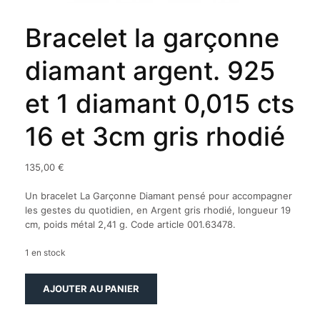
Bracelet la garçonne
diamant argent. 925
et 1 diamant 0,015 cts
16 et 3cm gris rhodié
135,00
€
Un bracelet La Garçonne Diamant pensé pour accompagner
les gestes du quotidien, en Argent gris rhodié, longueur 19
cm, poids métal 2,41 g. Code article 001.63478.
1 en stock
quantité
AJOUTER AU PANIER
de
Bracelet