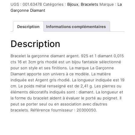
la
UGS :
001.63478
Catégories :
Bijoux
,
Bracelets
Marque :
La
garçonne
Garçonne Diamant
diamant
argent.
925
Description
Informations complémentaires
et
1
Description
diamant
0,015
cts
Bracelet la garçonne diamant argent. 925 et 1 diamant 0,015
16
cts 16 et 3cm gris rhodié est un bijou fantaisie sélectionné
et
pour son style et ses finitions. La marque La Garçonne
3cm
Diamant apporte son univers à ce modèle. La matière
gris
indiquée est Argent gris rhodié. La longueur indiquée est 19
rhodié
cm. Le poids métal renseigné est de 2,41 g. Les pierres ou
éléments décoratifs indiqués sont : diamant. La longueur et
la forme du bracelet aident à évaluer le porté au poignet. Il
peut se porter seul ou en association avec d’autres
bracelets. Référence fournisseur : 20300050.