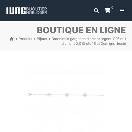
0
BOUTIQUE EN LIGNE
Produits
Bijoux
Bracelet la garçonne diamant argent. 925 et 1
diamant 0,015 cts 16 et 3cm gris rhodié