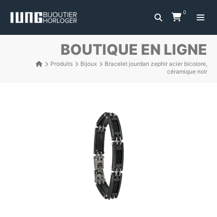
0
BOUTIQUE EN LIGNE
Produits
Bijoux
Bracelet jourdan zephir acier bicolore,
céramique noir