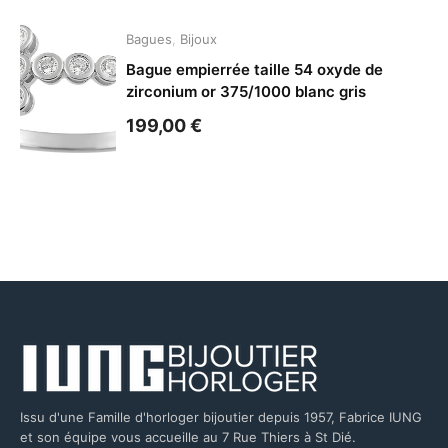
Bagues
,
Bijoux
Bague empierrée taille 54 oxyde de
zirconium or 375/1000 blanc gris
199,00
€
Issu d'une Famille d'horloger bijoutier depuis 1957, Fabrice IUNG
et son équipe vous accueille au 7 Rue Thiers à St Dié.