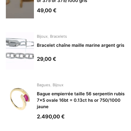
or 375 or 375/1000 gris
49,00
€
Bijoux
,
Bracelets
Bracelet chaîne maille marine argent gris
29,00
€
Bagues
,
Bijoux
Bague empierrée taille 56 serpentin rubis
7×5 ovale 16bt = 0.13ct hs or 750/1000
jaune
2.490,00
€