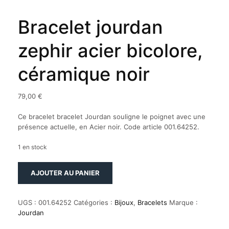
Bracelet jourdan
zephir acier bicolore,
céramique noir
79,00
€
Ce bracelet bracelet Jourdan souligne le poignet avec une
présence actuelle, en Acier noir. Code article 001.64252.
1 en stock
quantité
AJOUTER AU PANIER
de
Bracelet
jourdan
UGS :
001.64252
Catégories :
Bijoux
,
Bracelets
Marque :
zephir
Jourdan
acier
bicolore,