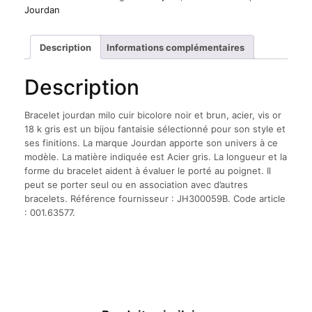
milo
Jourdan
cuir
bicolore
noir
Description
Informations complémentaires
et
brun,
Description
acier,
vis
or
Bracelet jourdan milo cuir bicolore noir et brun, acier, vis or
18
18 k gris est un bijou fantaisie sélectionné pour son style et
k
ses finitions. La marque Jourdan apporte son univers à ce
gris
modèle. La matière indiquée est Acier gris. La longueur et la
forme du bracelet aident à évaluer le porté au poignet. Il
peut se porter seul ou en association avec d’autres
bracelets. Référence fournisseur : JH300059B. Code article
: 001.63577.