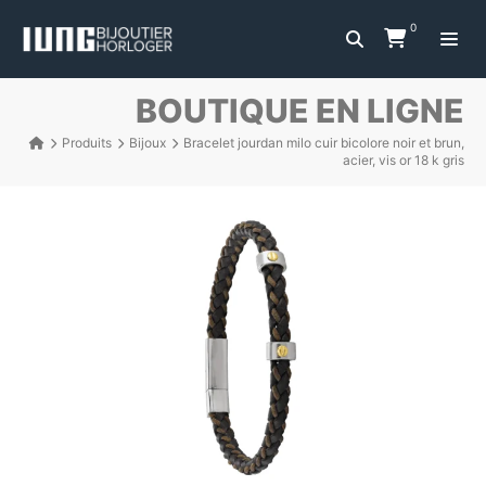
0
BOUTIQUE EN LIGNE
Produits
Bijoux
Bracelet jourdan milo cuir bicolore noir et brun,
acier, vis or 18 k gris