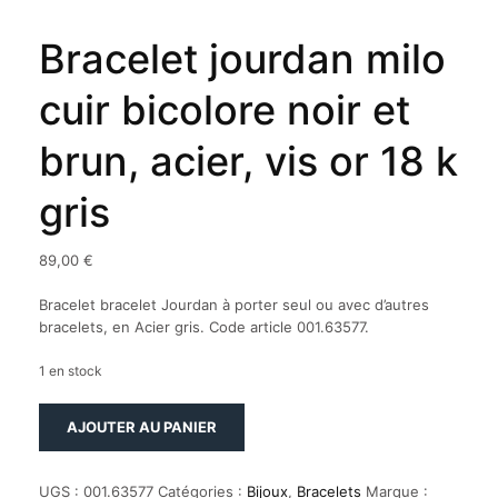
Bracelet jourdan milo
cuir bicolore noir et
brun, acier, vis or 18 k
gris
89,00
€
Bracelet bracelet Jourdan à porter seul ou avec d’autres
bracelets, en Acier gris. Code article 001.63577.
1 en stock
quantité
AJOUTER AU PANIER
de
Bracelet
jourdan
UGS :
001.63577
Catégories :
Bijoux
,
Bracelets
Marque :