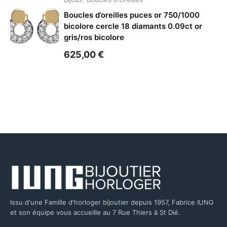
Boucles d’oreilles puces or 750/1000
bicolore cercle 18 diamants 0.09ct or
gris/ros bicolore
625,00
€
Issu d'une Famille d'horloger bijoutier depuis 1957, Fabrice IUNG
et son équipe vous accueille au 7 Rue Thiers à St Dié.