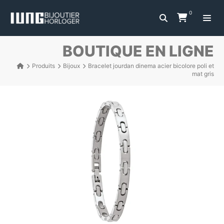
0
BOUTIQUE EN LIGNE
Produits
Bijoux
Bracelet jourdan dinema acier bicolore poli et
mat gris