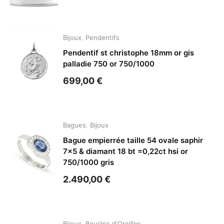
Bijoux
,
Pendentifs
Pendentif st christophe 18mm or gis
palladie 750 or 750/1000
699,00
€
Bagues
,
Bijoux
Bague empierrée taille 54 ovale saphir
7×5 & diamant 18 bt =0,22ct hsi or
750/1000 gris
2.490,00
€
Bijoux
,
Boucles d'Oreilles