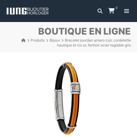
0
BOUTIQUE EN LIGNE
Produits
Bijoux
Bracelet jourdan amaro cuir, cordelette
nautique et vis or, fermoir acier reglable gris