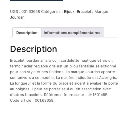
Bracelet
jourdan
UGS :
001.63658
Catégories :
Bijoux
,
Bracelets
Marque :
amaro
Jourdan
cuir,
cordelette
nautique
Description
Informations complémentaires
et
vis
Description
or,
fermoir
acier
Bracelet jourdan amaro cuir, cordelette nautique et vis or,
reglable
fermoir acier reglable gris est un bijou fantaisie sélectionné
gris
pour son style et ses finitions. La marque Jourdan apporte
son univers à ce modèle. La matière indiquée est Acier gris.
La longueur et la forme du bracelet aident à évaluer le porté
au poignet. Il peut se porter seul ou en association avec
d’autres bracelets. Référence fournisseur : JH150145B.
Code article : 001.63658.