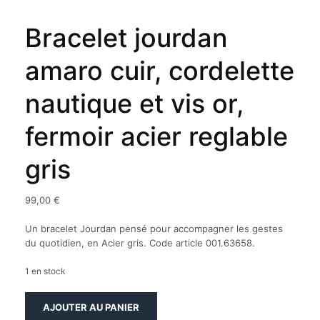
Bracelet jourdan
amaro cuir, cordelette
nautique et vis or,
fermoir acier reglable
gris
99,00
€
Un bracelet Jourdan pensé pour accompagner les gestes
du quotidien, en Acier gris. Code article 001.63658.
1 en stock
quantité
AJOUTER AU PANIER
de