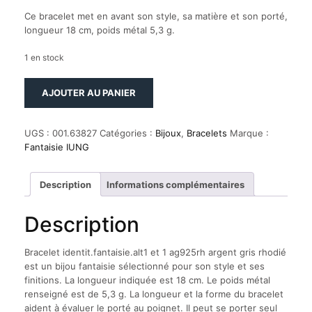
Ce bracelet met en avant son style, sa matière et son porté,
longueur 18 cm, poids métal 5,3 g.
1 en stock
quantité
AJOUTER AU PANIER
de
Bracelet
identit.fantaisie.alt1
UGS :
001.63827
Catégories :
Bijoux
,
Bracelets
Marque :
et
Fantaisie IUNG
1
ag925rh
argent
Description
Informations complémentaires
gris
rhodié
Description
Bracelet identit.fantaisie.alt1 et 1 ag925rh argent gris rhodié
est un bijou fantaisie sélectionné pour son style et ses
finitions. La longueur indiquée est 18 cm. Le poids métal
renseigné est de 5,3 g. La longueur et la forme du bracelet
aident à évaluer le porté au poignet. Il peut se porter seul