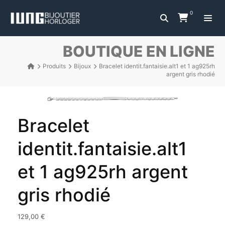
0
BOUTIQUE EN LIGNE
Produits
Bijoux
Bracelet identit.fantaisie.alt1 et 1 ag925rh
argent gris rhodié
Bracelet
identit.fantaisie.alt1
et 1 ag925rh argent
gris rhodié
129,00
€