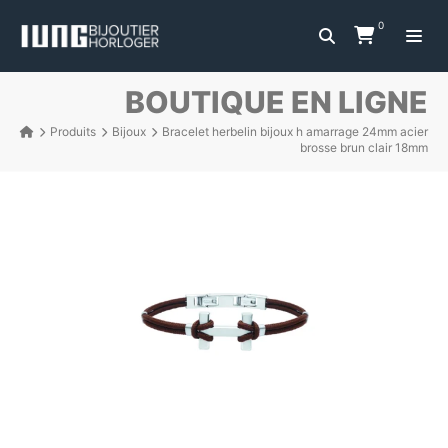
0
BOUTIQUE EN LIGNE
Produits
Bijoux
Bracelet herbelin bijoux h amarrage 24mm acier
brosse brun clair 18mm