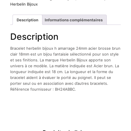
bijoux
Herbelin Bijoux
h
amarrage
24mm
Description
Informations complémentaires
acier
brosse
Description
brun
clair
18mm
Bracelet herbelin bijoux h amarrage 24mm acier brosse brun
clair 18mm est un bijou fantaisie sélectionné pour son style
et ses finitions. La marque Herbelin Bijoux apporte son
univers à ce modèle. La matière indiquée est Acier brun. La
longueur indiquée est 18 cm. La longueur et la forme du
bracelet aident à évaluer le porté au poignet. Il peut se
porter seul ou en association avec d’autres bracelets.
Référence fournisseur : BH24ABBC.