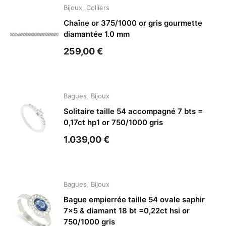
Bijoux
,
Colliers
Chaîne or 375/1000 or gris gourmette
diamantée 1.0 mm
259,00
€
Bagues
,
Bijoux
Solitaire taille 54 accompagné 7 bts =
0,17ct hp1 or 750/1000 gris
1.039,00
€
Bagues
,
Bijoux
Bague empierrée taille 54 ovale saphir
7×5 & diamant 18 bt =0,22ct hsi or
750/1000 gris