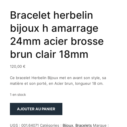
Bracelet herbelin
bijoux h amarrage
24mm acier brosse
brun clair 18mm
120,00
€
Ce bracelet Herbelin Bijoux met en avant son style, sa
matière et son porté, en Acier brun, longueur 18 cm.
1 en stock
quantité
AJOUTER AU PANIER
de
Bracelet
herbelin
UGS :
001.64071
Catégories :
Bijoux
,
Bracelets
Marque :