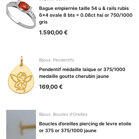
Bague empierrée taille 54 u & rails rubis
6×4 ovale 8 bts = 0.08ct hsi or 750/1000
gris
1.590,00
€
Bijoux
,
Pendentifs
Pendentif médaille laïque or 375/1000
medaille goutte cherubin jaune
169,00
€
Bijoux
,
Boucles d'Oreilles
Boucles d’oreilles piercing de levre etoile
or 375 or 375/1000 jaune