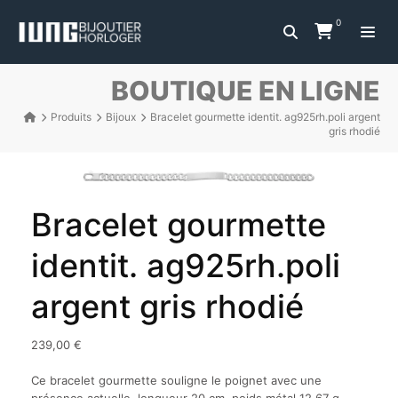
0
BOUTIQUE EN LIGNE
Produits
Bijoux
Bracelet gourmette identit. ag925rh.poli argent
gris rhodié
Bracelet gourmette
identit. ag925rh.poli
argent gris rhodié
239,00
€
Ce bracelet gourmette souligne le poignet avec une