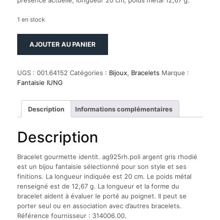
présence actuelle, longueur 20 cm, poids métal 12,67 g.
1 en stock
quantité
AJOUTER AU PANIER
de
Bracelet
gourmette
UGS :
001.64152
Catégories :
Bijoux
,
Bracelets
Marque :
identit.
Fantaisie IUNG
ag925rh.poli
argent
gris
Description
Informations complémentaires
rhodié
Description
Bracelet gourmette identit. ag925rh.poli argent gris rhodié
est un bijou fantaisie sélectionné pour son style et ses
finitions. La longueur indiquée est 20 cm. Le poids métal
renseigné est de 12,67 g. La longueur et la forme du
bracelet aident à évaluer le porté au poignet. Il peut se
porter seul ou en association avec d’autres bracelets.
Référence fournisseur : 314006.00.