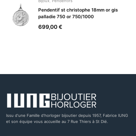
Bijoux
,
Pendentifs
Pendentif st christophe 18mm or gis
palladie 750 or 750/1000
699,00
€
Issu d'une Famille d'horloger bijoutier depuis 1957, Fabrice IUNG
et son équipe vous accueille au 7 Rue Thiers à St Dié.