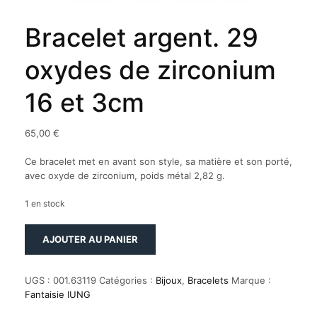
Bracelet argent. 29
oxydes de zirconium
16 et 3cm
65,00
€
Ce bracelet met en avant son style, sa matière et son porté,
avec oxyde de zirconium, poids métal 2,82 g.
1 en stock
quantité
AJOUTER AU PANIER
de
Bracelet
argent.
UGS :
001.63119
Catégories :
Bijoux
,
Bracelets
Marque :
29
Fantaisie IUNG
oxydes
de