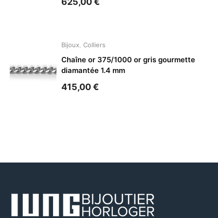
625,00
€
Bijoux
,
Colliers
Chaîne or 375/1000 or gris gourmette
diamantée 1.4 mm
415,00
€