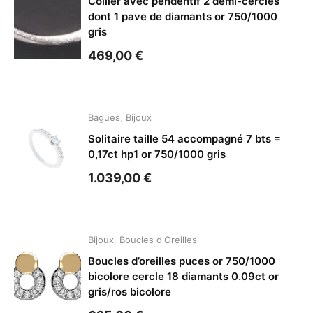
Collier avec pendentif 2 demi-cercles
dont 1 pave de diamants or 750/1000
gris
469,00
€
Bagues
,
Bijoux
Solitaire taille 54 accompagné 7 bts =
0,17ct hp1 or 750/1000 gris
1.039,00
€
Bijoux
,
Boucles d'Oreilles
Boucles d’oreilles puces or 750/1000
bicolore cercle 18 diamants 0.09ct or
gris/ros bicolore