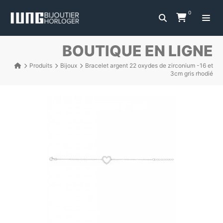
0
BOUTIQUE EN LIGNE
Produits
Bijoux
Bracelet argent 22 oxydes de zirconium -16 et
3cm gris rhodié