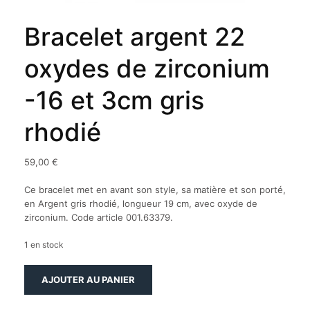
Bracelet argent 22
oxydes de zirconium
-16 et 3cm gris
rhodié
59,00
€
Ce bracelet met en avant son style, sa matière et son porté,
en Argent gris rhodié, longueur 19 cm, avec oxyde de
zirconium. Code article 001.63379.
1 en stock
quantité
AJOUTER AU PANIER
de
Bracelet