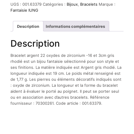
argent
UGS :
001.63379
Catégories :
Bijoux
,
Bracelets
Marque :
22
Fantaisie IUNG
oxydes
de
zirconium
Description
Informations complémentaires
-16
et
Description
3cm
gris
rhodié
Bracelet argent 22 oxydes de zirconium -16 et 3cm gris
rhodié est un bijou fantaisie sélectionné pour son style et
ses finitions. La matière indiquée est Argent gris rhodié. La
longueur indiquée est 19 cm. Le poids métal renseigné est
de 1,77 g. Les pierres ou éléments décoratifs indiqués sont
: oxyde de zirconium. La longueur et la forme du bracelet
aident à évaluer le porté au poignet. Il peut se porter seul
ou en association avec d’autres bracelets. Référence
fournisseur : 70300261. Code article : 001.63379.