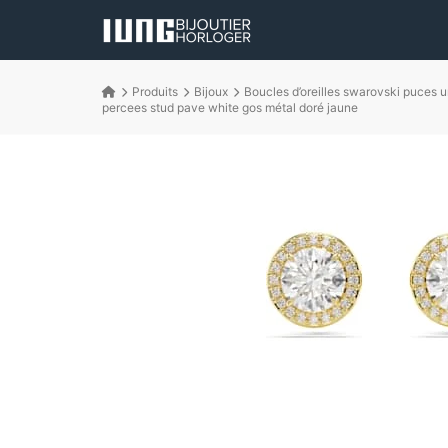
Produits
Bijoux
Boucles d’oreilles swarovski puces u
percees stud pave white gos métal doré jaune