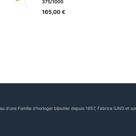
375/1000
165,00
€
ssu d'une Famille d'horloger bijoutier depuis 1957, Fabrice IUNG et so