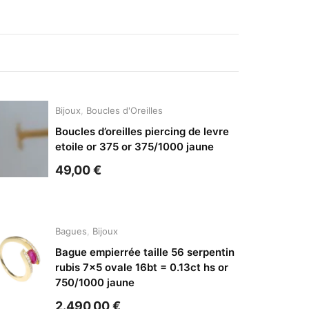
Bijoux
,
Boucles d'Oreilles
Boucles d’oreilles piercing de levre
etoile or 375 or 375/1000 jaune
49,00
€
Bagues
,
Bijoux
Bague empierrée taille 56 serpentin
rubis 7×5 ovale 16bt = 0.13ct hs or
750/1000 jaune
2.490,00
€