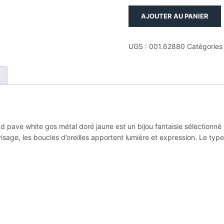
quantité
AJOUTER AU PANIER
de
Boucles
d'oreilles
UGS :
001.62880
Catégories
swarovski
puces
una:
percees
stud
pave
white
d pave white gos métal doré jaune est un bijou fantaisie sélectionné 
gos
sage, les boucles d’oreilles apportent lumière et expression. Le type
métal
doré
jaune