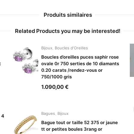
Produits similaires
Related Products you may be interested!
Bijoux
,
Boucles d'Oreilles
Boucles d’oreilles puces saphir rose
t
ovale 0r 750 serties de 10 diamants
0.20 carats /rendez-vous or
750/1000 gris
1.090,00
€
Bagues
,
Bijoux
 4
Bague tout or taille 52 375 or jaune
tt or petites boules 3rang or