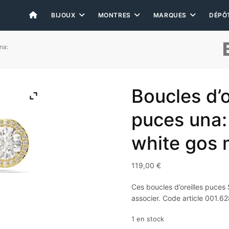
BIJOUX
MONTRES
MARQUES
DÉPÔ
na:
Boucles d’o
puces una:
white gos 
119,00
€
Ces boucles d’oreilles puces 
associer. Code article 001.6
1 en stock