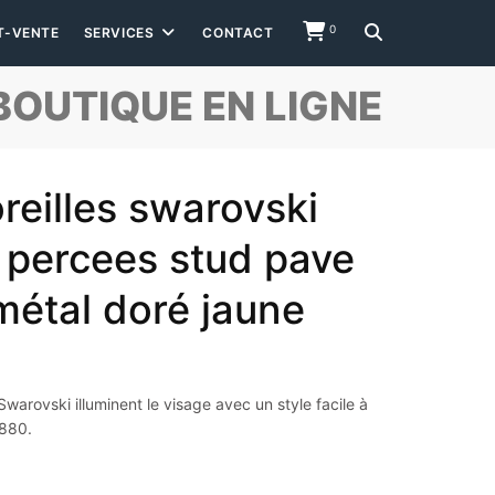
0
T-VENTE
SERVICES
CONTACT
BOUTIQUE EN LIGNE
reilles swarovski
 percees stud pave
métal doré jaune
Swarovski illuminent le visage avec un style facile à
2880.