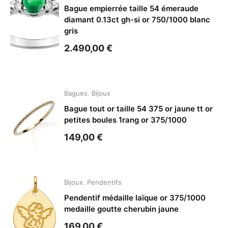
Bague empierrée taille 54 émeraude
diamant 0.13ct gh-si or 750/1000 blanc
gris
2.490,00
€
Bagues
,
Bijoux
Bague tout or taille 54 375 or jaune tt or
petites boules 1rang or 375/1000
149,00
€
Bijoux
,
Pendentifs
Pendentif médaille laïque or 375/1000
medaille goutte cherubin jaune
169,00
€