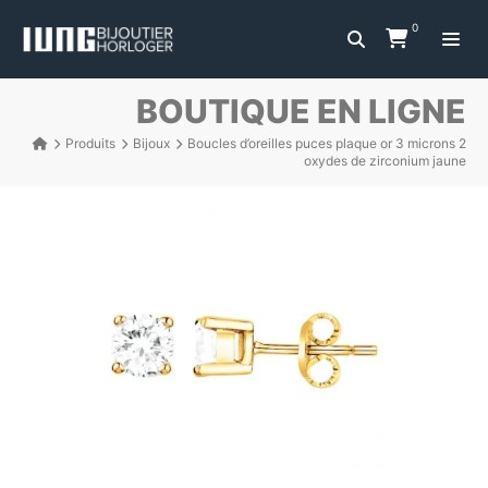
0
BOUTIQUE EN LIGNE
Produits
Bijoux
Boucles d’oreilles puces plaque or 3 microns 2
oxydes de zirconium jaune