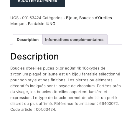
AJOUTER AU PANIER
de
Boucles
d'oreilles
UGS :
001.63424
Catégories :
Bijoux
,
Boucles d'Oreilles
puces
Marque :
Fantaisie IUNG
pl.or
eo3m14k
16oxydes
Description
Informations complémentaires
de
zirconium
Description
plaqué
or
jaune
Boucles d’oreilles puces pl.or eo3m14k 16oxydes de
zirconium plaqué or jaune est un bijou fantaisie sélectionné
pour son style et ses finitions. Les pierres ou éléments
décoratifs indiqués sont : oxyde de zirconium. Portées près
du visage, les boucles d’oreilles apportent lumière et
expression. Le type de boucle permet de choisir un porté
discret ou plus affirmé. Référence fournisseur : 66400072.
Code article : 001.63424.