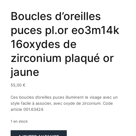
Boucles d’oreilles
puces pl.or eo3m14k
16oxydes de
zirconium plaqué or
jaune
55,00
€
Ces boucles d’oreilles puces illuminent le visage avec un
style facile à associer, avec oxyde de zirconium. Code
article 001.63424.
1 en stock
quantité