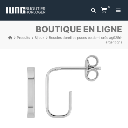
0
BOUTIQUE EN LIGNE
Produits
Bijoux
Boucles d’oreilles puces bo.demi créo ag925rh
argent gris