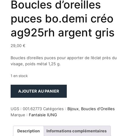
Boucles d’oreilles
puces bo.demi créo
ag925rh argent gris
29,00
€
Boucles d’oreilles puces pour apporter de l’éclat près du
visage, poids métal 1,25 g.
1 en stock
quantité
AJOUTER AU PANIER
de
Boucles
d'oreilles
UGS :
001.62773
Catégories :
Bijoux
,
Boucles d'Oreilles
puces
Marque :
Fantaisie IUNG
bo.demi
créo
ag925rh
Description
Informations complémentaires
argent