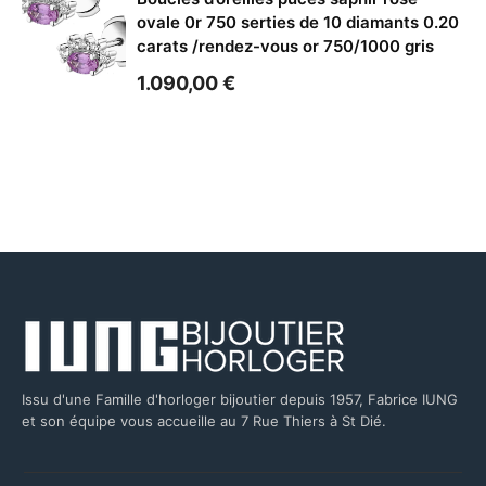
ovale 0r 750 serties de 10 diamants 0.20
carats /rendez-vous or 750/1000 gris
1.090,00
€
Issu d'une Famille d'horloger bijoutier depuis 1957, Fabrice IUNG
et son équipe vous accueille au 7 Rue Thiers à St Dié.