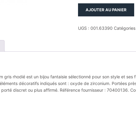
quantité
AJOUTER AU PANIER
de
Boucles
d'oreilles
UGS :
001.63390
Catégories
puces
argent.
oxydes
de
zirconium
gris
rhodié
gris rhodié est un bijou fantaisie sélectionné pour son style et ses f
 éléments décoratifs indiqués sont : oxyde de zirconium. Portées près 
 porté discret ou plus affirmé. Référence fournisseur : 70400136. Co