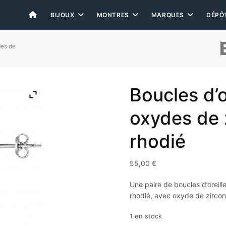
BIJOUX
MONTRES
MARQUES
DÉPÔ
des de
Boucles d’o
oxydes de 
rhodié
55,00
€
Une paire de boucles d’oreill
rhodié, avec oxyde de zircon
1 en stock