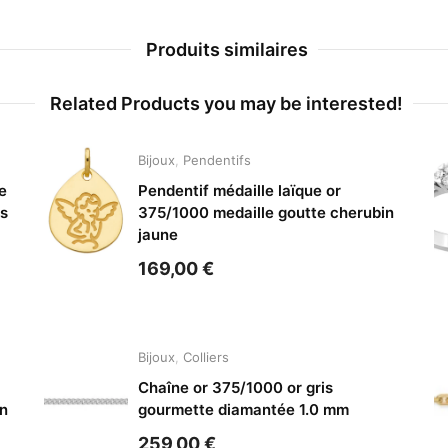
Produits similaires
Related Products you may be interested!
Bijoux
,
Pendentifs
e
Pendentif médaille laïque or
ts
375/1000 medaille goutte cherubin
jaune
169,00
€
Bijoux
,
Colliers
Chaîne or 375/1000 or gris
in
gourmette diamantée 1.0 mm
259,00
€