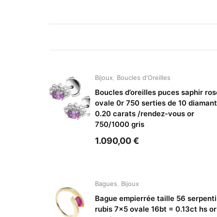
Bijoux
,
Boucles d'Oreilles
Boucles d’oreilles puces saphir ros
ovale 0r 750 serties de 10 diaman
0.20 carats /rendez-vous or
750/1000 gris
1.090,00
€
Bagues
,
Bijoux
Bague empierrée taille 56 serpent
rubis 7×5 ovale 16bt = 0.13ct hs or