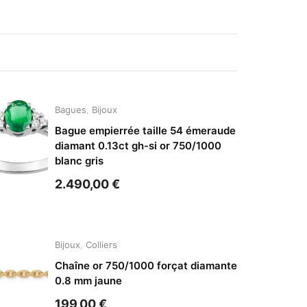
Bagues
,
Bijoux
Bague empierrée taille 54 émeraude
diamant 0.13ct gh-si or 750/1000
blanc gris
2.490,00
€
Bijoux
,
Colliers
Chaîne or 750/1000 forçat diamante
0.8 mm jaune
199,00
€