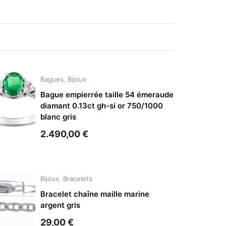
Bagues
,
Bijoux
Bague empierrée taille 54 émeraude
diamant 0.13ct gh-si or 750/1000
blanc gris
2.490,00
€
Bijoux
,
Bracelets
Bracelet chaîne maille marine
argent gris
29,00
€