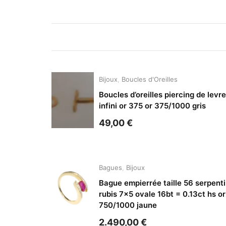
Bijoux
,
Boucles d'Oreilles
Boucles d’oreilles piercing de levre
infini or 375 or 375/1000 gris
49,00
€
Bagues
,
Bijoux
Bague empierrée taille 56 serpent
rubis 7×5 ovale 16bt = 0.13ct hs or
750/1000 jaune
2.490,00
€