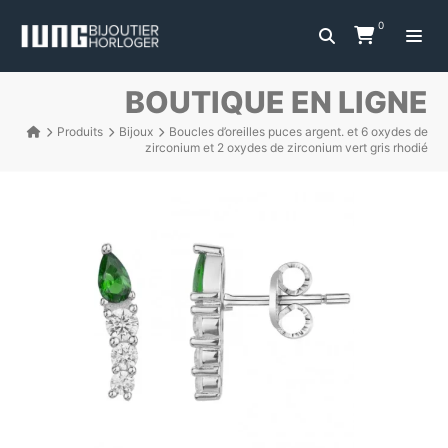
0
BOUTIQUE EN LIGNE
Produits
Bijoux
Boucles d’oreilles puces argent. et 6 oxydes de
zirconium et 2 oxydes de zirconium vert gris rhodié