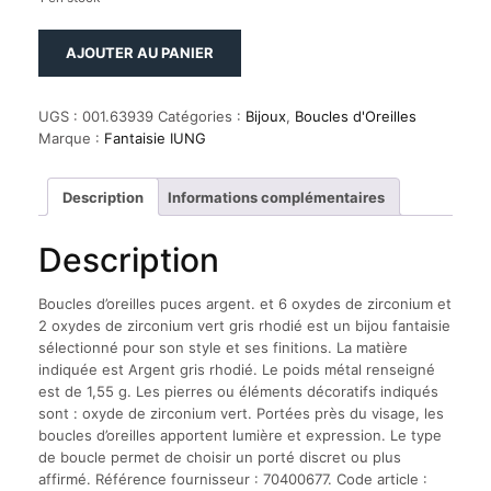
quantité
AJOUTER AU PANIER
de
Boucles
d'oreilles
UGS :
001.63939
Catégories :
Bijoux
,
Boucles d'Oreilles
puces
Marque :
Fantaisie IUNG
argent.
et
6
Description
Informations complémentaires
oxydes
de
Description
zirconium
et
2
Boucles d’oreilles puces argent. et 6 oxydes de zirconium et
oxydes
2 oxydes de zirconium vert gris rhodié est un bijou fantaisie
de
sélectionné pour son style et ses finitions. La matière
zirconium
indiquée est Argent gris rhodié. Le poids métal renseigné
vert
est de 1,55 g. Les pierres ou éléments décoratifs indiqués
gris
sont : oxyde de zirconium vert. Portées près du visage, les
rhodié
boucles d’oreilles apportent lumière et expression. Le type
de boucle permet de choisir un porté discret ou plus
affirmé. Référence fournisseur : 70400677. Code article :