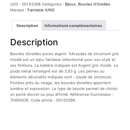
d'oreilles
UGS :
001.63398
Catégories :
Bijoux
,
Boucles d'Oreilles
puces
Marque :
Fantaisie IUNG
argent.
54oxydes
de
Description
Informations complémentaires
zirconium
gris
Description
rhodié
Boucles d’oreilles puces argent. 54oxydes de zirconium gris
rhodié est un bijou fantaisie sélectionné pour son style et
ses finitions. La matière indiquée est Argent gris rhodié. Le
poids métal renseigné est de 3,63 g. Les pierres ou
éléments décoratifs indiqués sont : oxyde de zirconium.
Portées près du visage, les boucles d’oreilles apportent
lumière et expression. Le type de boucle permet de choisir
un porté discret ou plus affirmé. Référence fournisseur :
70400436. Code article : 001.63398.