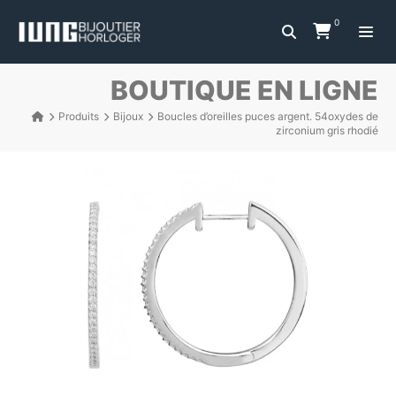
0
BOUTIQUE EN LIGNE
Produits
Bijoux
Boucles d’oreilles puces argent. 54oxydes de
zirconium gris rhodié