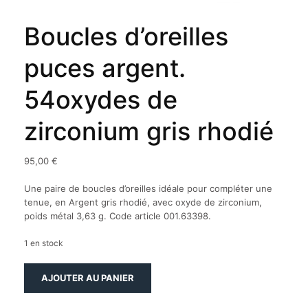
Boucles d’oreilles
puces argent.
54oxydes de
zirconium gris rhodié
95,00
€
Une paire de boucles d’oreilles idéale pour compléter une
tenue, en Argent gris rhodié, avec oxyde de zirconium,
poids métal 3,63 g. Code article 001.63398.
1 en stock
quantité
AJOUTER AU PANIER
de
Boucles