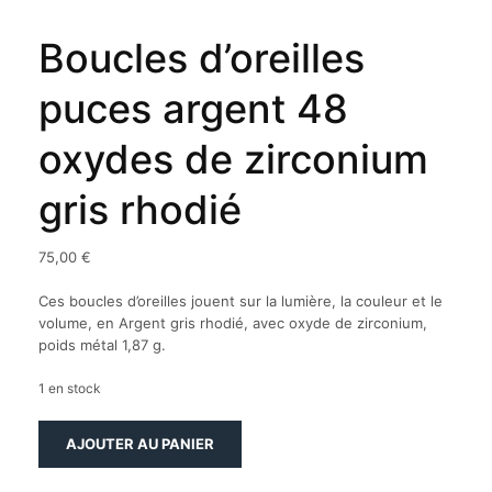
Boucles d’oreilles
puces argent 48
oxydes de zirconium
gris rhodié
75,00
€
Ces boucles d’oreilles jouent sur la lumière, la couleur et le
volume, en Argent gris rhodié, avec oxyde de zirconium,
poids métal 1,87 g.
1 en stock
quantité
AJOUTER AU PANIER
de
Boucles