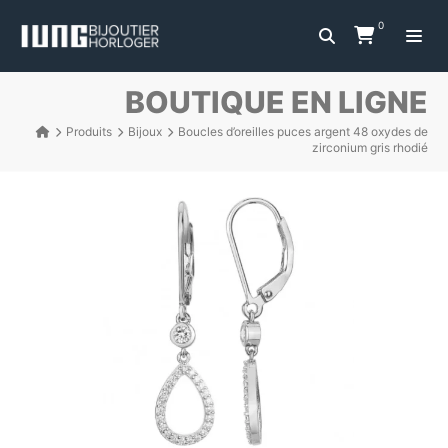
0
BOUTIQUE EN LIGNE
Produits
Bijoux
Boucles d’oreilles puces argent 48 oxydes de
zirconium gris rhodié