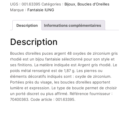
d'oreilles
UGS :
001.63395
Catégories :
Bijoux
,
Boucles d'Oreilles
puces
Marque :
Fantaisie IUNG
argent
48
oxydes
Description
Informations complémentaires
de
zirconium
Description
gris
rhodié
Boucles d’oreilles puces argent 48 oxydes de zirconium gris
rhodié est un bijou fantaisie sélectionné pour son style et
ses finitions. La matière indiquée est Argent gris rhodié. Le
poids métal renseigné est de 1,87 g. Les pierres ou
éléments décoratifs indiqués sont : oxyde de zirconium.
Portées près du visage, les boucles d’oreilles apportent
lumière et expression. Le type de boucle permet de choisir
un porté discret ou plus affirmé. Référence fournisseur :
70400363. Code article : 001.63395.