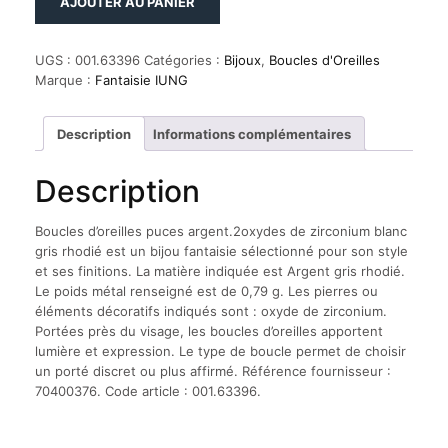
AJOUTER AU PANIER
de
Boucles
d'oreilles
UGS :
001.63396
Catégories :
Bijoux
,
Boucles d'Oreilles
puces
Marque :
Fantaisie IUNG
argent.2oxydes
de
zirconium
Description
Informations complémentaires
blanc
gris
Description
rhodié
Boucles d’oreilles puces argent.2oxydes de zirconium blanc
gris rhodié est un bijou fantaisie sélectionné pour son style
et ses finitions. La matière indiquée est Argent gris rhodié.
Le poids métal renseigné est de 0,79 g. Les pierres ou
éléments décoratifs indiqués sont : oxyde de zirconium.
Portées près du visage, les boucles d’oreilles apportent
lumière et expression. Le type de boucle permet de choisir
un porté discret ou plus affirmé. Référence fournisseur :
70400376. Code article : 001.63396.