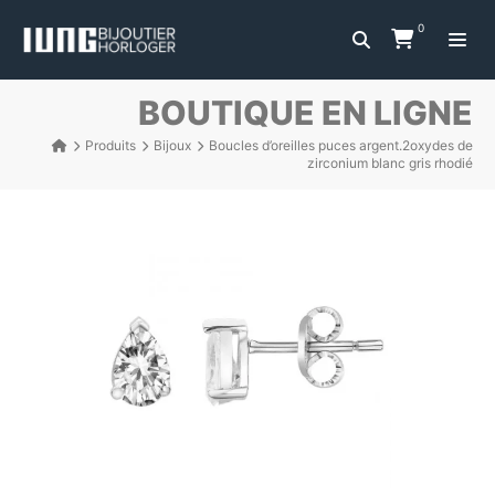
0
BOUTIQUE EN LIGNE
Produits
Bijoux
Boucles d’oreilles puces argent.2oxydes de
zirconium blanc gris rhodié