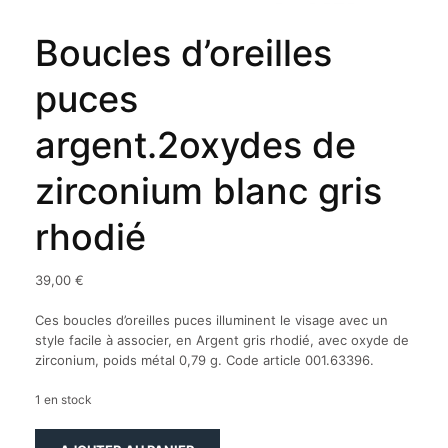
Boucles d’oreilles
puces
argent.2oxydes de
zirconium blanc gris
rhodié
39,00
€
Ces boucles d’oreilles puces illuminent le visage avec un
style facile à associer, en Argent gris rhodié, avec oxyde de
zirconium, poids métal 0,79 g. Code article 001.63396.
1 en stock
quantité