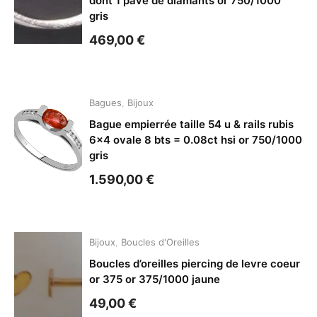
dont 1 pave de diamants or 750/1000
gris
469,00
€
Bagues
,
Bijoux
Bague empierrée taille 54 u & rails rubis
6×4 ovale 8 bts = 0.08ct hsi or 750/1000
gris
1.590,00
€
Bijoux
,
Boucles d'Oreilles
Boucles d’oreilles piercing de levre coeur
or 375 or 375/1000 jaune
49,00
€