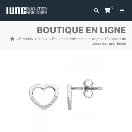
0
BOUTIQUE EN LIGNE
Produits
Bijoux
Boucles d’oreilles puces argent. 18 oxydes de
zirconium gris rhodié