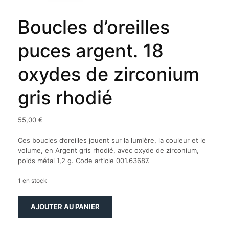
Boucles d’oreilles
puces argent. 18
oxydes de zirconium
gris rhodié
55,00
€
Ces boucles d’oreilles jouent sur la lumière, la couleur et le
volume, en Argent gris rhodié, avec oxyde de zirconium,
poids métal 1,2 g. Code article 001.63687.
1 en stock
quantité
AJOUTER AU PANIER
de
Boucles