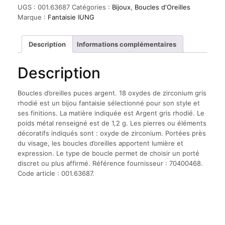
d'oreilles
UGS :
001.63687
Catégories :
Bijoux
,
Boucles d'Oreilles
puces
Marque :
Fantaisie IUNG
argent.
18
oxydes
Description
Informations complémentaires
de
zirconium
Description
gris
rhodié
Boucles d’oreilles puces argent. 18 oxydes de zirconium gris
rhodié est un bijou fantaisie sélectionné pour son style et
ses finitions. La matière indiquée est Argent gris rhodié. Le
poids métal renseigné est de 1,2 g. Les pierres ou éléments
décoratifs indiqués sont : oxyde de zirconium. Portées près
du visage, les boucles d’oreilles apportent lumière et
expression. Le type de boucle permet de choisir un porté
discret ou plus affirmé. Référence fournisseur : 70400468.
Code article : 001.63687.