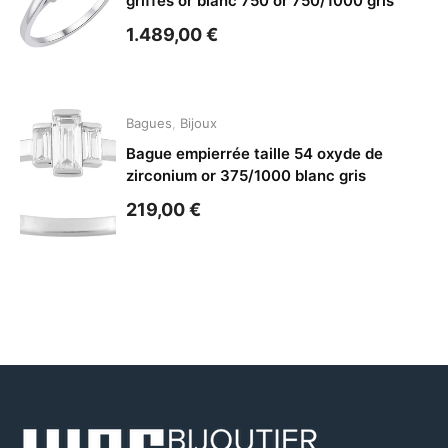
griffes or blanc 750 or 750/1000 gris
1.489,00
€
Bagues
,
Bijoux
Bague empierrée taille 54 oxyde de
zirconium or 375/1000 blanc gris
219,00
€