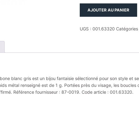
quantité
AJOUTER AU PANIER
de
Boucles
d'oreilles
UGS :
001.63320
Catégories
phebus
puces
acier
rondes
et
carbone
blanc
bone blanc gris est un bijou fantaisie sélectionné pour son style et 
gris
oids métal renseigné est de 1 g. Portées près du visage, les boucles d
ffirmé. Référence fournisseur : 87-0019. Code article : 001.63320.