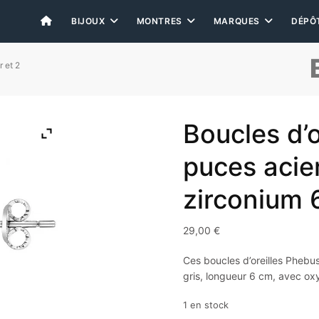
BIJOUX
MONTRES
MARQUES
DÉPÔ
r et 2
Boucles d’
puces acie
zirconium 
29,00
€
Ces boucles d’oreilles Phebus 
gris, longueur 6 cm, avec ox
1 en stock