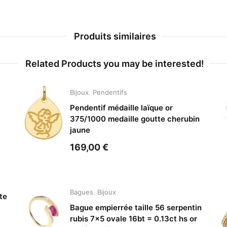
Produits similaires
Related Products you may be interested!
Bijoux
,
Pendentifs
Pendentif médaille laïque or
375/1000 medaille goutte cherubin
jaune
169,00
€
Bagues
,
Bijoux
te
Bague empierrée taille 56 serpentin
rubis 7×5 ovale 16bt = 0.13ct hs or