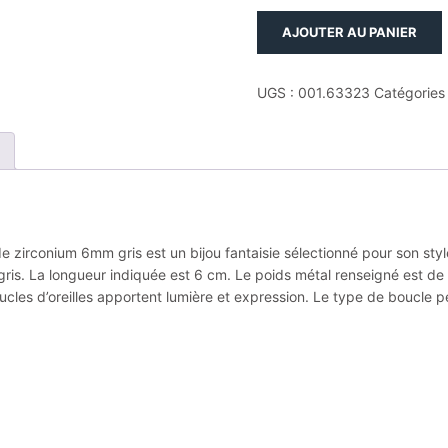
quantité
AJOUTER AU PANIER
de
Boucles
d'oreilles
UGS :
001.63323
Catégories
phebus
puces
acier
et
2
oxydes
de
e zirconium 6mm gris est un bijou fantaisie sélectionné pour son sty
zirconium
gris. La longueur indiquée est 6 cm. Le poids métal renseigné est de 
6mm
cles d’oreilles apportent lumière et expression. Le type de boucle pe
gris