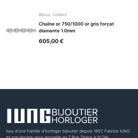
Bijoux
,
Colliers
Chaîne or 750/1000 or gris forçat
diamante 1.0mm
605,00
€
Issu d'une Famille d'horloger bijoutier depuis 1957, Fabrice IUNG
et son équipe vous accueille au 7 Rue Thiers à St Dié.