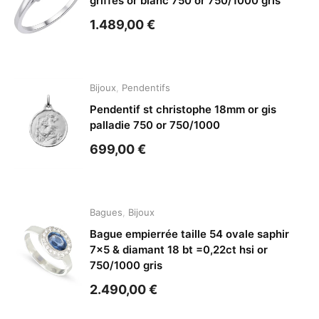
griffes or blanc 750 or 750/1000 gris
1.489,00
€
Bijoux
,
Pendentifs
Pendentif st christophe 18mm or gis
palladie 750 or 750/1000
699,00
€
Bagues
,
Bijoux
Bague empierrée taille 54 ovale saphir
7×5 & diamant 18 bt =0,22ct hsi or
750/1000 gris
2.490,00
€