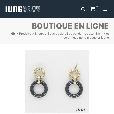
0
BOUTIQUE EN LIGNE
Produits
Bijoux
Boucles d’oreilles pendantes pl.or 3m14k et
céramique noire plaqué or jaune