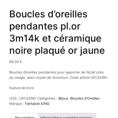
Boucles d’oreilles
pendantes pl.or
3m14k et céramique
noire plaqué or jaune
69,00
€
Boucles d’oreilles pendantes pour apporter de l’éclat près
du visage, avec oxyde de zirconium. Code article 001.62961.
Rupture de stock
UGS :
001.62961
Catégories :
Bijoux
,
Boucles d'Oreilles
Marque :
Fantaisie IUNG
Description
Informations complémentaires