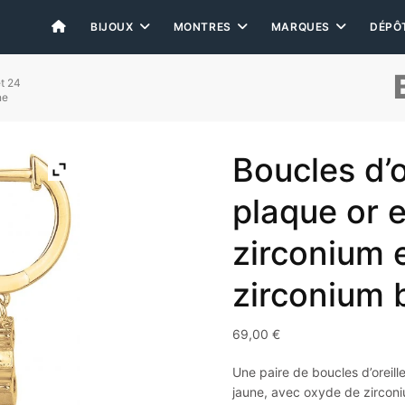
BIJOUX
MONTRES
MARQUES
DÉPÔ
et 24
ne
Boucles d’o
plaque or 
zirconium 
zirconium 
69,00
€
Une paire de boucles d’oreill
jaune, avec oxyde de zirconi