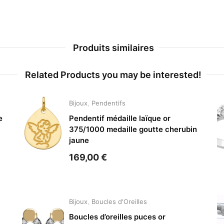
saphir
jaune
Produits similaires
Related Products you may be interested!
Bijoux
,
Pendentifs
e
Pendentif médaille laïque or
375/1000 medaille goutte cherubin
jaune
169,00
€
Bijoux
,
Boucles d'Oreilles
Boucles d’oreilles puces or