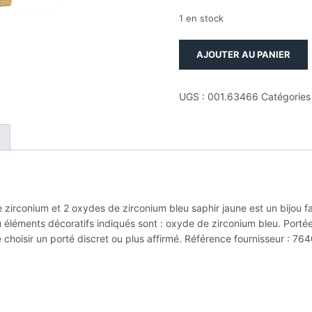
1 en stock
quantité
AJOUTER AU PANIER
de
Boucles
d'oreilles
UGS :
001.63466
Catégories
créoles
plaque
or
et
24
oxydes
de
 zirconium et 2 oxydes de zirconium bleu saphir jaune est un bijou fan
zirconium
u éléments décoratifs indiqués sont : oxyde de zirconium bleu. Portée
et
choisir un porté discret ou plus affirmé. Référence fournisseur : 76
2
oxydes
de
zirconium
bleu