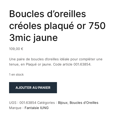
Boucles d’oreilles
créoles plaqué or 750
3mic jaune
109,00
€
Une paire de boucles d’oreilles idéale pour compléter une
tenue, en Plaqué or jaune. Code article 001.63854.
1 en stock
quantité
AJOUTER AU PANIER
de
Boucles
d'oreilles
UGS :
001.63854
Catégories :
Bijoux
,
Boucles d'Oreilles
créoles
Marque :
Fantaisie IUNG
plaqué
or