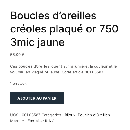
Boucles d’oreilles
créoles plaqué or 750
3mic jaune
55,00
€
Ces boucles d’oreilles jouent sur la lumière, la couleur et le
volume, en Plaqué or jaune. Code article 001.63587.
1 en stock
quantité
AJOUTER AU PANIER
de
Boucles
d'oreilles
UGS :
001.63587
Catégories :
Bijoux
,
Boucles d'Oreilles
créoles
Marque :
Fantaisie IUNG
plaqué
or