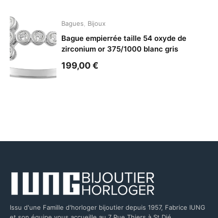
Bagues
,
Bijoux
Bague empierrée taille 54 oxyde de
zirconium or 375/1000 blanc gris
199,00
€
Issu d'une Famille d'horloger bijoutier depuis 1957, Fabrice IUNG
et son équipe vous accueille au 7 Rue Thiers à St Dié.