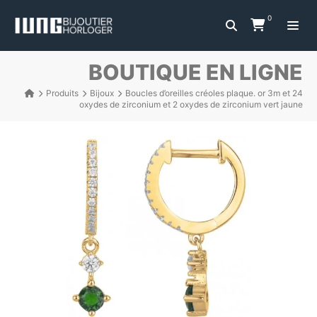
0
BOUTIQUE EN LIGNE
Produits
Bijoux
Boucles d’oreilles créoles plaque. or 3m et 24
oxydes de zirconium et 2 oxydes de zirconium vert jaune