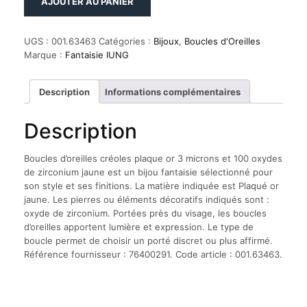
AJOUTER AU PANIER
de
Boucles
d'oreilles
UGS :
001.63463
Catégories :
Bijoux
,
Boucles d'Oreilles
créoles
Marque :
Fantaisie IUNG
plaque
or
3
Description
Informations complémentaires
microns
et
Description
100
oxydes
de
Boucles d’oreilles créoles plaque or 3 microns et 100 oxydes
zirconium
de zirconium jaune est un bijou fantaisie sélectionné pour
jaune
son style et ses finitions. La matière indiquée est Plaqué or
jaune. Les pierres ou éléments décoratifs indiqués sont :
oxyde de zirconium. Portées près du visage, les boucles
d’oreilles apportent lumière et expression. Le type de
boucle permet de choisir un porté discret ou plus affirmé.
Référence fournisseur : 76400291. Code article : 001.63463.