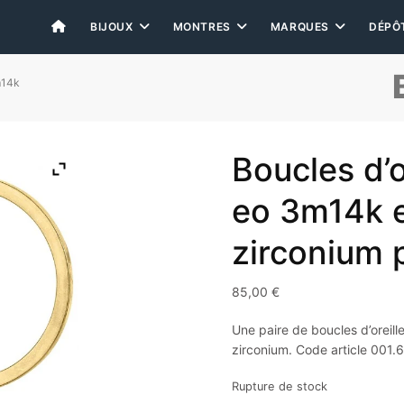
BIJOUX
MONTRES
MARQUES
DÉPÔ
m14k
Boucles d’o
eo 3m14k e
zirconium 
85,00
€
Une paire de boucles d’oreil
zirconium. Code article 001.
Rupture de stock