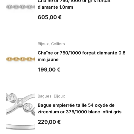
Chaîne or 750/1000 or gris forçat
diamante 1.0mm
605,00
€
Bijoux
,
Colliers
Chaîne or 750/1000 forçat diamante 0.8
mm jaune
199,00
€
Bagues
,
Bijoux
Bague empierrée taille 54 oxyde de
zirconium or 375/1000 blanc infini gris
229,00
€