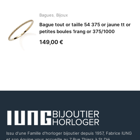
Bagues
,
Bijoux
Bague tout or taille 54 375 or jaune tt or
petites boules 1rang or 375/1000
149,00
€
Issu d'une Famille d'horloger bijoutier depuis 1957, Fabrice IUNG
et son équipe vous accueille au 7 Rue Thiers à St Dié.