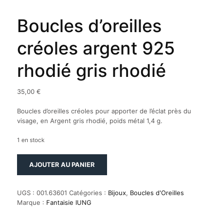
Boucles d’oreilles
créoles argent 925
rhodié gris rhodié
35,00
€
Boucles d’oreilles créoles pour apporter de l’éclat près du
visage, en Argent gris rhodié, poids métal 1,4 g.
1 en stock
quantité
AJOUTER AU PANIER
de
Boucles
d'oreilles
UGS :
001.63601
Catégories :
Bijoux
,
Boucles d'Oreilles
créoles
Marque :
Fantaisie IUNG
argent
925