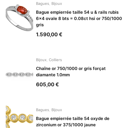
Bagues
,
Bijoux
Bague empierrée taille 54 u & rails rubis
6×4 ovale 8 bts = 0.08ct hsi or 750/1000
gris
1.590,00
€
Bijoux
,
Colliers
Chaîne or 750/1000 or gris forçat
diamante 1.0mm
605,00
€
Bagues
,
Bijoux
Bague empierrée taille 54 oxyde de
zirconium or 375/1000 jaune