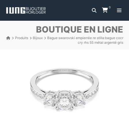
0
BOUTIQUE EN LIGNE
Produits
Bijoux
Bague swarovski empierrée re stilla:bague cocr
cry rhs 55 métal argenté gris