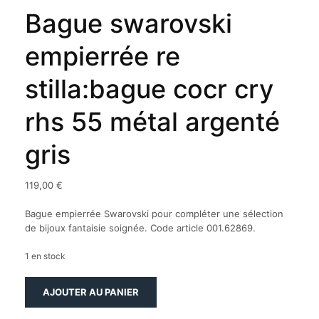
Bague swarovski
empierrée re
stilla:bague cocr cry
rhs 55 métal argenté
gris
119,00
€
Bague empierrée Swarovski pour compléter une sélection
de bijoux fantaisie soignée. Code article 001.62869.
1 en stock
quantité
AJOUTER AU PANIER
de
Bague