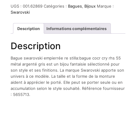
swarovski
UGS :
001.62869
Catégories :
Bagues
,
Bijoux
Marque :
empierrée
Swarovski
re
stilla:bague
cocr
Description
Informations complémentaires
cry
rhs
Description
55
métal
argenté
Bague swarovski empierrée re stilla:bague cocr cry rhs 55
gris
métal argenté gris est un bijou fantaisie sélectionné pour
son style et ses finitions. La marque Swarovski apporte son
univers à ce modèle. La taille et la forme de la monture
aident à apprécier le porté. Elle peut se porter seule ou en
accumulation selon le style souhaité. Référence fournisseur
: 5655713.