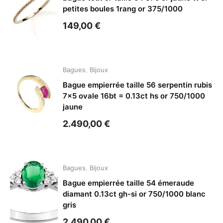
petites boules 1rang or 375/1000
149,00
€
Bagues
,
Bijoux
Bague empierrée taille 56 serpentin rubis
7×5 ovale 16bt = 0.13ct hs or 750/1000
jaune
2.490,00
€
Bagues
,
Bijoux
Bague empierrée taille 54 émeraude
diamant 0.13ct gh-si or 750/1000 blanc
gris
2.490,00
€