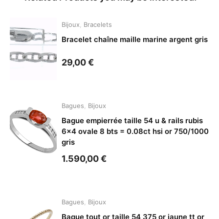
Bijoux
,
Bracelets
Bracelet chaîne maille marine argent gris
29,00
€
Bagues
,
Bijoux
Bague empierrée taille 54 u & rails rubis
6×4 ovale 8 bts = 0.08ct hsi or 750/1000
gris
1.590,00
€
Bagues
,
Bijoux
Bague tout or taille 54 375 or jaune tt or