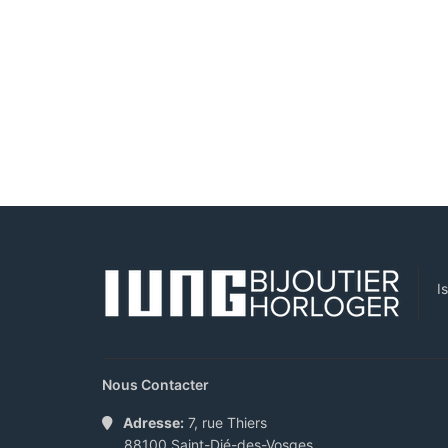
I
Nous Contacter
Adresse:
7, rue Thiers
88100 Saint-Dié-des-Vosges