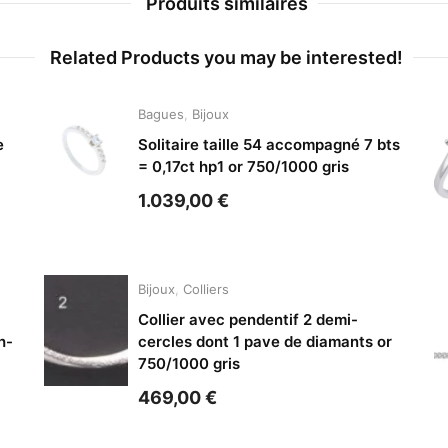
Produits similaires
Related Products you may be interested!
Bagues
,
Bijoux
e
Solitaire taille 54 accompagné 7 bts
= 0,17ct hp1 or 750/1000 gris
1.039,00
€
Bijoux
,
Colliers
Collier avec pendentif 2 demi-
h-
cercles dont 1 pave de diamants or
750/1000 gris
469,00
€