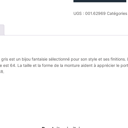
Bague
jourdan
UGS :
001.62969
Catégories
taille
64
cesar
bague
acier
damasse
gris
ris est un bijou fantaisie sélectionné pour son style et ses finitio
e est 64. La taille et la forme de la monture aident à apprécier le po
8R.