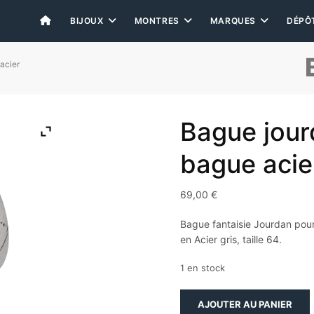
BIJOUX
MONTRES
MARQUES
DÉPÔ
acier
Bague jourd
bague acie
69,00
€
Bague fantaisie Jourdan pour
en Acier gris, taille 64.
1 en stock
quantité
AJOUTER AU PANIER
de