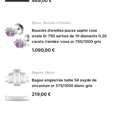
469,00
€
Bijoux
,
Boucles d'Oreilles
Boucles d’oreilles puces saphir rose
ovale 0r 750 serties de 10 diamants 0.20
carats /rendez-vous or 750/1000 gris
1.090,00
€
Bagues
,
Bijoux
Bague empierrée taille 54 oxyde de
zirconium or 375/1000 blanc gris
219,00
€