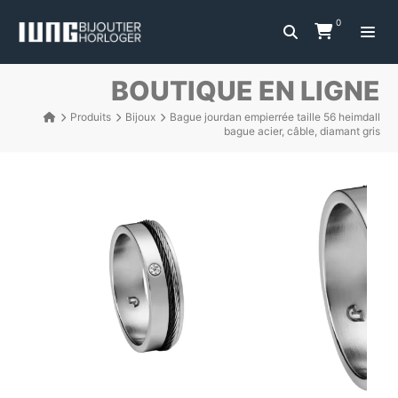
0
BOUTIQUE EN LIGNE
Produits
Bijoux
Bague jourdan empierrée taille 56 heimdall
bague acier, câble, diamant gris