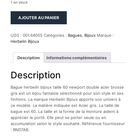
1 en stock
quantité
AJOUTER AU PANIER
de
Bague
herbelin
UGS :
001.64055
Catégories :
Bagues
,
Bijoux
Marque :
bijoux
Herbelin Bijoux
taille
60
newport
Description
Informations complémentaires
double
acier
Description
brosse
gris
Bague herbelin bijoux taille 60 newport double acier brosse
gris est un bijou fantaisie sélectionné pour son style et ses
finitions. La marque Herbelin Bijoux apporte son univers à
ce modèle. La matière indiquée est Acier gris. La taille de
bague est 60. La taille et la forme de la monture aident à
apprécier le porté. Elle peut se porter seule ou en
accumulation selon le style souhaité. Référence fournisseur
: RND7AB.