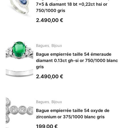
7×5 & diamant 18 bt =0,22ct hsi or
750/1000 gris
2.490,00
€
Bagues
,
Bijoux
Bague empierrée taille 54 émeraude
diamant 0.13ct gh-si or 750/1000 blanc
gris
2.490,00
€
Bagues
,
Bijoux
Bague empierrée taille 54 oxyde de
zirconium or 375/1000 blanc gris
199,00
€