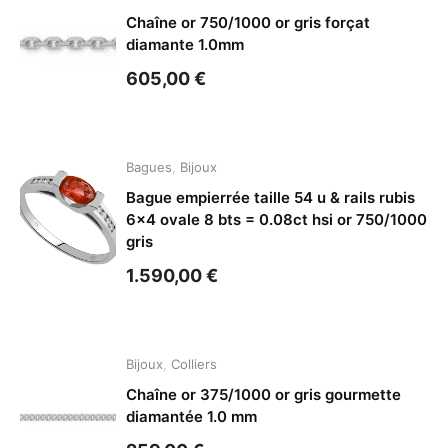
Chaîne or 750/1000 or gris forçat
diamante 1.0mm
605,00
€
Bagues
,
Bijoux
Bague empierrée taille 54 u & rails rubis
6×4 ovale 8 bts = 0.08ct hsi or 750/1000
gris
1.590,00
€
Bijoux
,
Colliers
Chaîne or 375/1000 or gris gourmette
diamantée 1.0 mm