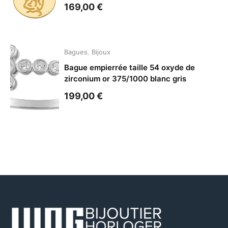
169,00
€
Bagues
,
Bijoux
Bague empierrée taille 54 oxyde de
zirconium or 375/1000 blanc gris
199,00
€